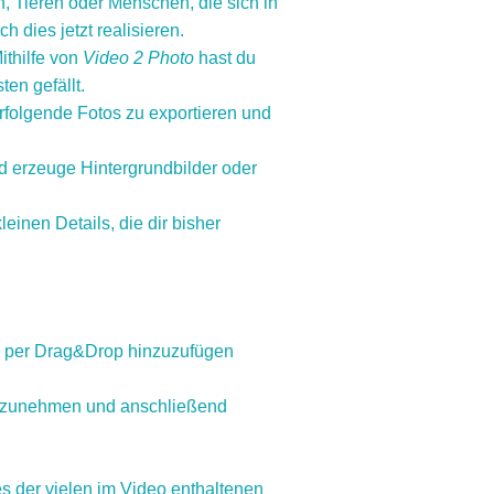
, Tieren oder Menschen, die sich in
ch dies jetzt realisieren.
ithilfe von
Video 2 Photo
hast du
en gefällt.
folgende Fotos zu exportieren und
d erzeuge Hintergrundbilder oder
einen Details, die dir bisher
s per Drag&Drop hinzuzufügen
ufzunehmen und anschließend
es der vielen im Video enthaltenen