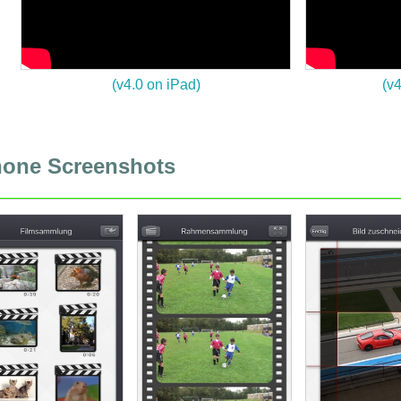
(v4.0 on iPad)
(v
hone Screenshots