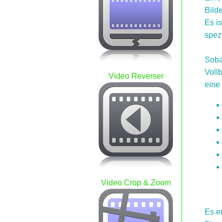
Bild
Es i
spez
Soba
Voll
Video Reverser
eine 
Video Crop & Zoom
Es e