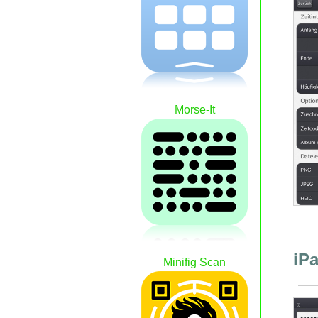
Morse-It
iP
Minifig Scan