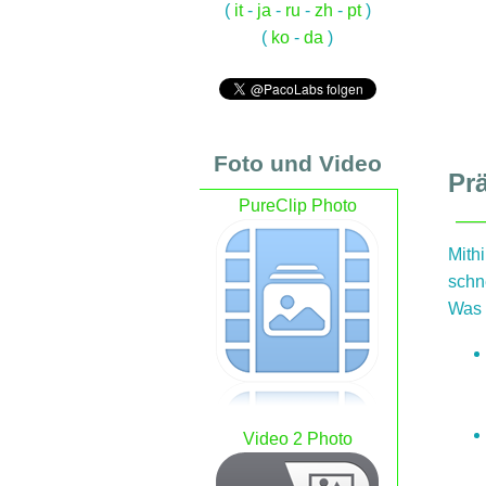
(
it
-
ja
-
ru
-
zh
-
pt
)
(
ko
-
da
)
Foto und Video
Pr
PureClip Photo
Mithi
schne
Was 
Video 2 Photo