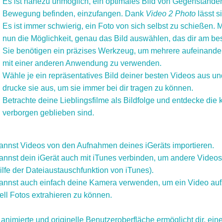
Es ist nahezu unmöglich, ein optimales Bild von Gegenständen
Bewegung befinden, einzufangen. Dank
Video 2 Photo
lässt si
Es ist immer schwierig, ein Foto von sich selbst zu schießen. M
nun die Möglichkeit, genau das Bild auswählen, das dir am best
Sie benötigen ein präzises Werkzeug, um mehrere aufeinander
mit einer anderen Anwendung zu verwenden.
Wähle je ein repräsentatives Bild deiner besten Videos aus un
drucke sie aus, um sie immer bei dir tragen zu können.
Betrachte deine Lieblingsfilme als Bildfolge und entdecke die kl
verborgen geblieben sind.
annst Videos von den Aufnahmen deines iGeräts importieren.
annst dein iGerät auch mit iTunes verbinden, um andere Video
ilfe der Dateiaustauschfunktion von iTunes).
annst auch einfach deine Kamera verwenden, um ein Video a
ell Fotos extrahieren zu können.
animierte und originelle Benutzeroberfläche ermöglicht dir, ein