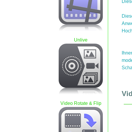
Diese
Dies
Anwe
Hoch
Unlive
Ihne
mode
Scha
Vi
Video Rotate & Flip