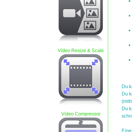
Video Resize & Scale
Du k
Du k
(mith
Du k
Video Compressor
schn
Eine 