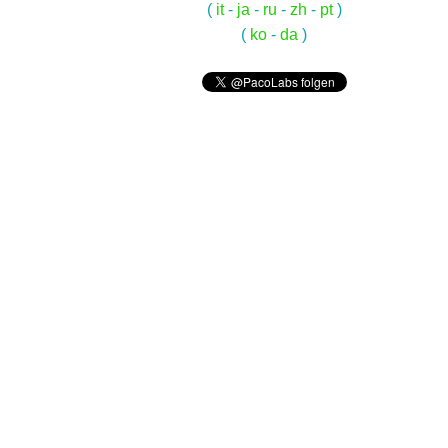
(
it
-
ja
-
ru
-
zh
-
pt
)
(
ko
-
da
)