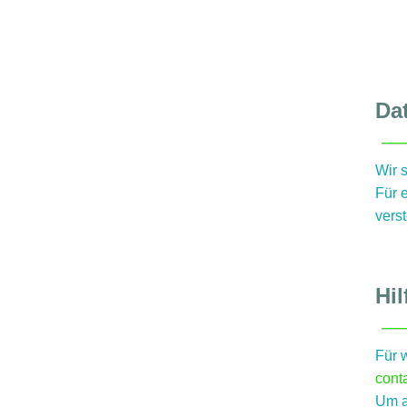
Da
Wir 
Für 
verst
Hil
Für w
cont
Um ak