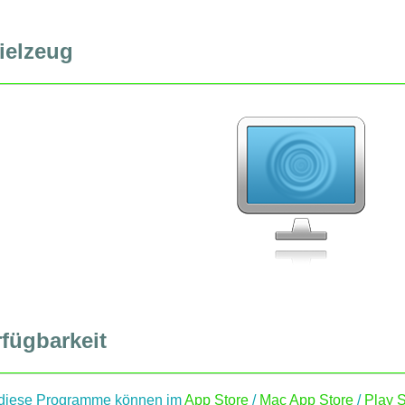
ielzeug
fügbarkeit
 diese Programme können im
App Store
/
Mac App Store
/
Play S