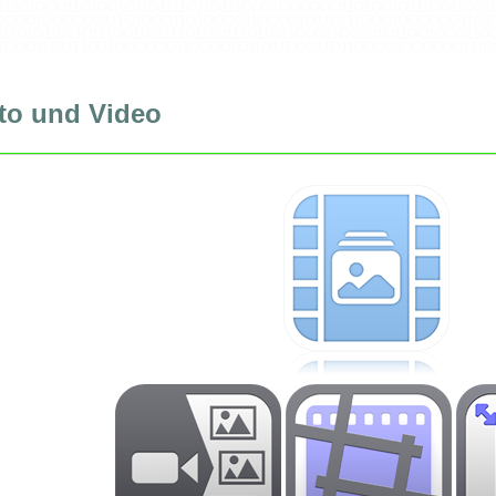
1 1 1 O 1 O O O 1 1 O 1 O O 1 O 1 1 O 1 1 1 1 O 1 1 O 1 1 1 O O O 1 O O O O O O 1 1 O 1 O O 1 O 1 1 1 O O 1 1 O O 
1 O O O O 1 O O O O O O 1 1 1 O 1 O O O 1 1 O 1 O O O O 1 1 O O O O 1 O 1 1 O 1 1 1 O O O 1 O O O O O O 1 1 O 1 O 1 
1 O 1 O 1 1 O 1 1 O 1 1 1 O O 1 1 O 1 1 1 1 O 1 1 1 O 1 1 1 O 1 1 O 1 1 O O O 1 1 O O 1 O 1 O 1 1 O O 1 O O O 1 1 
1 O O O 1 1 O 1 1 1 1 O O 1 O O O O O O 1 1 O O O O 1 O 1 1 O 1 1 O O O 1 1 O 1 1 O O O O 1 O O O O O O 1 1 1 O 1 
O O 1 O O O O O O 1 1 1 O 1 O 1 O 1 1 O 1 1 1 O O 1 1 O O 1 O O O 1 1 O O 1 O 1 O 1 1 1 O O 1 O O 1 1 1 O O 1 1 O 
 O O O 1 O 1 1 O O 1 1 1 O 1 1 O 1 O O 1 O 1 1 O 1 1 1 O O 1 1 O O O O 1 O 1 1 1 O 1 O O O 1 1 O 1 O O 1 O 1 1 O 1
O 1 O O 1 O O O O O O 1 1 O O 1 O 1 O 1 1 O 1 1 1 O O 1 1 1 O 1 O O O 1 1 O 1 O O 1 O 1 1 1 O O 1 O O 1 1 O O 1 O 
O O 1 1 O 1 1 O O O O 1 O O O O O O 1 1 1 O 1 O O O 1 1 O 1 O O O O 1 1 O O 1 O 1 O 1 1 1 O O 1 O O 1 1 O O 1 O 
to und Video
O O 1 1 1 O 1 O O O 1 1 O 1 1 1 1 O O 1 O O O O O O 1 1 O 1 O 1 1 O 1 1 O 1 1 1 O O 1 1 O 1 1 1 1 O 1 1 1 O 1 1 1 
1 1 O O 1 O O O 1 1 O O 1 O 1 O 1 1 1 O O 1 O O 1 1 1 O O 1 1 O 1 1 1 O 1 O O O 1 1 O O