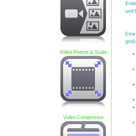
Entd
und h
Eine
großa
Video Resize & Scale
Video Compressor