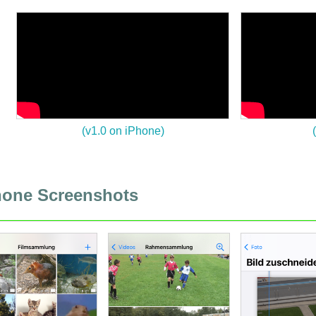
(v1.0 on iPhone)
hone Screenshots