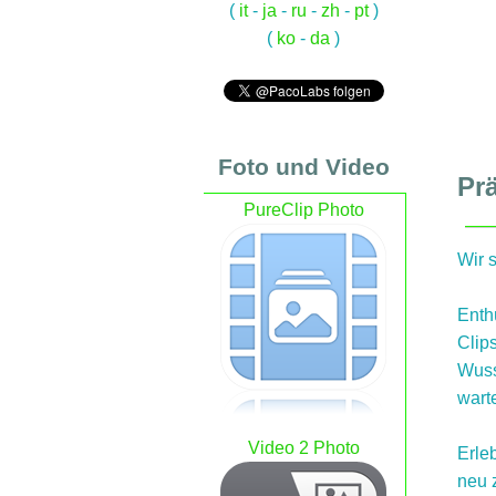
(
it
-
ja
-
ru
-
zh
-
pt
)
(
ko
-
da
)
Foto und Video
Pr
PureClip Photo
Wir s
Enth
Clip
Wuss
wart
Video 2 Photo
Erle
neu 