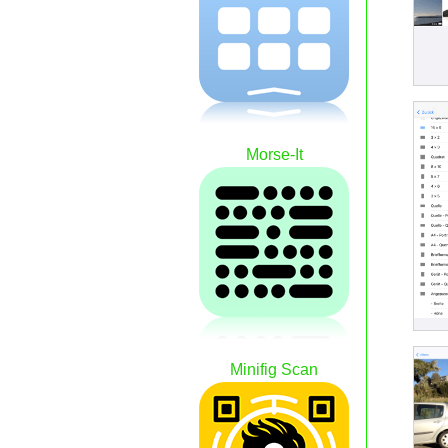
Morse-It
Minifig Scan