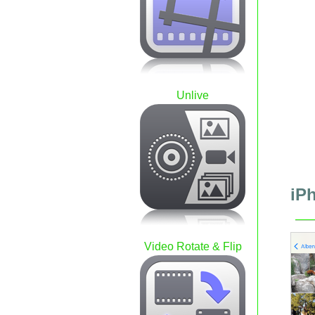
Unlive
iP
Video Rotate & Flip