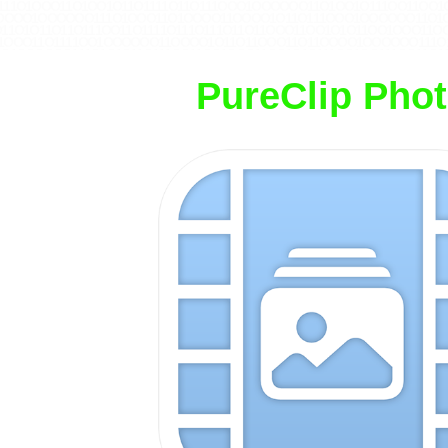
1 1 1 O 1 O O O 1 1 O 1 O O 1 O 1 1 O 1 1 1 1 O 1 1 O 1 1 1 O O O 1 O O O O O O 1 1 O 1 O O 1 O 1 1 1 O O 1 1 O O 
1 O O O O 1 O O O O O O 1 1 1 O 1 O O O 1 1 O 1 O O O O 1 1 O O O O 1 O 1 1 O 1 1 1 O O O 1 O O O O O O 1 1 O 1 O 1 
1 O 1 O 1 1 O 1 1 O 1 1 1 O O 1 1 O 1 1 1 1 O 1 1 1 O 1 1 1 O 1 1 O 1 1 O O O 1 1 O O 1 O 1 O 1 1 O O 1 O O O 1 1 
1 O O O 1 1 O 1 1 1 1 O O 1 O O O O O O 1 1 O O O O 1 O 1 1 O 1 1 O O O 1 1 O 1 1 O O O O 1 O O O O O O 1 1 1 O 1 
O O 1 O O O O O O 1 1 1 O 1 O 1 O 1 1 O 1 1 1 O O 1 1 O O 1 O O O 1 1 O O 1 O 1 O 1 1 1 O O 1 O O 1 1 1 O O 1 1 O 
 O O O 1 O 1 1 O O 1 1 1 O 1 1 O 1 O O 1 O 1 1 O 1 1 1 O O 1 1 O O O O 1 O 1 1 1 O 1 O O O 1 1 O 1 O O 1 O 1 1 O 1
O 1 O O 1 O O O O O O 1 1 O O 1 O 1 O 1 1 O 1 1 1 O O 1 1 1 O 1 O O O 1 1 O 1 O O 1 O 1 1 1 O O 1 O O 1 1 O O 1 O 
PureClip Pho
O O 1 1 O 1 1 O O O O 1 O O O O O O 1 1 1 O 1 O O O 1 1 O 1 O O O O 1 1 O O 1 O 1 O 1 1 1 O O 1 O O 1 1 O O 1 O 
O O 1 1 1 O 1 O O O 1 1 O 1 1 1 1 O O 1 O O O O O O 1 1 O 1 O 1 1 O 1 1 O 1 1 1 O O 1 1 O 1 1 1 1 O 1 1 1 O 1 1 1 
1 1 O O 1 O O O 1 1 O O 1 O 1 O 1 1 1 O O 1 O O 1 1 1 O O 1 1 O 1 1 1 O 1 O O O 1 1 O O