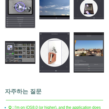
자주하는 질문
Q :
I'm on iOS8.0 (or higher), and the application does