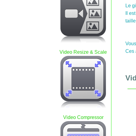
Le gi
Il es
taill
Vous 
Ces a
Video Resize & Scale
Vi
Video Compressor