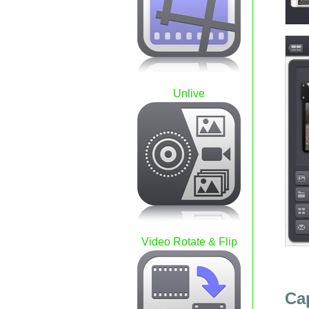
Unlive
Video Rotate & Flip
Ca