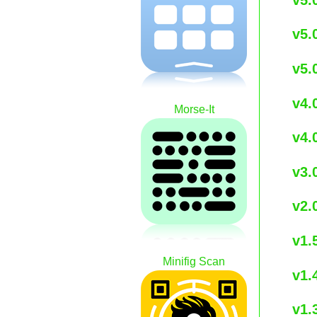
v5.
v5.
v4.
Morse-It
v4.
v3.
v2.
v1.
Minifig Scan
v1.
v1.