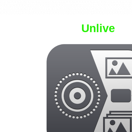
1 1 1 O 1 O O O 1 1 O 1 O O 1 O 1 1 O 1 1 1 1 O 1 1 O 1 1 1 O O O 1 O O O O O O 1 1 O 1 O O 1 O 1 1 1 O O 1 1 O O 
1 O O O O 1 O O O O O O 1 1 1 O 1 O O O 1 1 O 1 O O O O 1 1 O O O O 1 O 1 1 O 1 1 1 O O O 1 O O O O O O 1 1 O 1 O 1 
1 O 1 O 1 1 O 1 1 O 1 1 1 O O 1 1 O 1 1 1 1 O 1 1 1 O 1 1 1 O 1 1 O 1 1 O O O 1 1 O O 1 O 1 O 1 1 O O 1 O O O 1 1 
1 O O O 1 1 O 1 1 1 1 O O 1 O O O O O O 1 1 O O O O 1 O 1 1 O 1 1 O O O 1 1 O 1 1 O O O O 1 O O O O O O 1 1 1 O 1 
O O 1 O O O O O O 1 1 1 O 1 O 1 O 1 1 O 1 1 1 O O 1 1 O O 1 O O O 1 1 O O 1 O 1 O 1 1 1 O O 1 O O 1 1 1 O O 1 1 O 
 O O O 1 O 1 1 O O 1 1 1 O 1 1 O 1 O O 1 O 1 1 O 1 1 1 O O 1 1 O O O O 1 O 1 1 1 O 1 O O O 1 1 O 1 O O 1 O 1 1 O 1
O 1 O O 1 O O O O O O 1 1 O O 1 O 1 O 1 1 O 1 1 1 O O 1 1 1 O 1 O O O 1 1 O 1 O O 1 O 1 1 1 O O 1 O O 1 1 O O 1 O 
Unlive
O O 1 1 O 1 1 O O O O 1 O O O O O O 1 1 1 O 1 O O O 1 1 O 1 O O O O 1 1 O O 1 O 1 O 1 1 1 O O 1 O O 1 1 O O 1 O 
O O 1 1 1 O 1 O O O 1 1 O 1 1 1 1 O O 1 O O O O O O 1 1 O 1 O 1 1 O 1 1 O 1 1 1 O O 1 1 O 1 1 1 1 O 1 1 1 O 1 1 1 
1 1 O O 1 O O O 1 1 O O 1 O 1 O 1 1 1 O O 1 O O 1 1 1 O O 1 1 O 1 1 1 O 1 O O O 1 1 O O