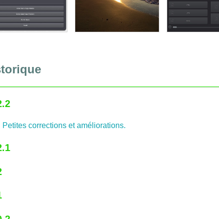
storique
2.2
Petites corrections et améliorations.
2.1
2
1
0.2