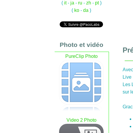
(
it
-
ja
-
ru
-
zh
-
pt
)
(
ko
-
da
)
Photo et vidéo
Pr
PureClip Photo
Ave
Live
Les 
sur l
Grac
Video 2 Photo