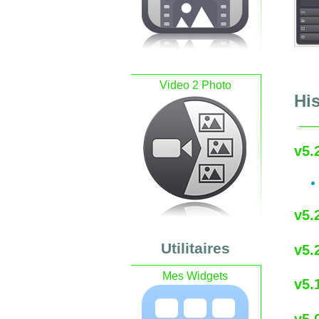
Video 2 Photo
Hi
v5.
v5.
Utilitaires
v5.
Mes Widgets
v5.
v5.